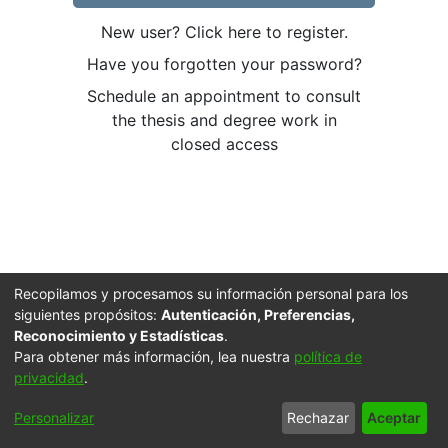
New user? Click here to register.
Have you forgotten your password?
Schedule an appointment to consult
the thesis and degree work in
closed access
Recopilamos y procesamos su información personal para los
siguientes propósitos:
Autenticación, Preferencias,
Reconocimiento y Estadísticas
.
Para obtener más información, lea nuestra
política de
privacidad
.
Cookie
Accessibility
Privacy
End User
Send
Personalizar
Rechazar
Aceptar
settings
settings
policy
Agreement
Feedback