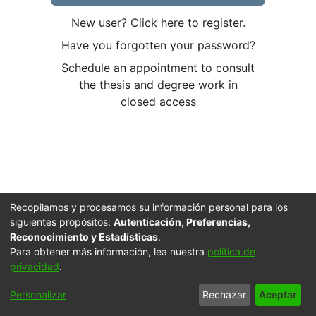
New user? Click here to register.
Have you forgotten your password?
Schedule an appointment to consult
the thesis and degree work in
closed access
Recopilamos y procesamos su información personal para los
siguientes propósitos:
Autenticación, Preferencias,
Reconocimiento y Estadísticas
.
Para obtener más información, lea nuestra
política de
privacidad
.
Cookie
Accessibility
Privacy
End User
Send
Personalizar
Rechazar
Aceptar
settings
settings
policy
Agreement
Feedback