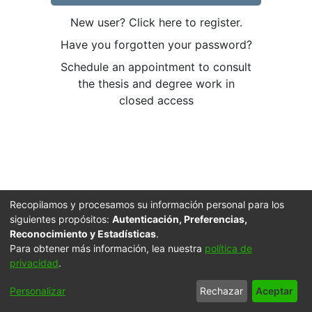
New user? Click here to register.
Have you forgotten your password?
Schedule an appointment to consult
the thesis and degree work in
closed access
Recopilamos y procesamos su información personal para los
siguientes propósitos:
Autenticación, Preferencias,
Reconocimiento y Estadísticas
.
Para obtener más información, lea nuestra
política de
privacidad
.
Cookie
Accessibility
Privacy
End User
Send
Personalizar
Rechazar
Aceptar
settings
settings
policy
Agreement
Feedback