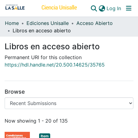
(curren
Log In
Home
Ediciones Unisalle
Acceso Abierto
Communities & Collections
Libros en acceso abierto
All of DSpace
Libros en acceso abierto
Permanent URI for this collection
https://hdl.handle.net/20.500.14625/35765
Browse
Recent Submissions
Now showing
1 - 20 of 135
Item type:
,
Item