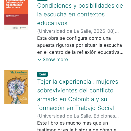
Condiciones y posibilidades de
la escucha en contextos
educativos
(
Universidad de La Salle
,
2026-08
)
Páez-Martínez, Ruth Milena
Esta obra se configura como una
;
de San
Juan González, Melanie
apuesta rigurosa por situar la escucha
;
Malagón,
Rusby Yalile
en el centro de la reflexión educativa
;
Borbón, Sebastián
;
Vásquez Rodríguez, Fernando
contemporánea, reconociéndola no solo
;
Romero-
Show more
Hurtado, Clara Stefany
como una habilidad comunicativa, sino
;
González
Mahecha, Marilyn
como una capacidad compleja que
;
Bejarano, Olga Lucía
;
Item type:
,
Item
Castellanos-Camacho, Natalia
articula dimensiones cognitivas,
;
Sánchez
Tejer la experiencia : mujeres
Camacho, Pablo Andrés
socioafectivas, éticas y políticas,
;
Pacheco
sobrevivientes del conflicto
Guzmán, Sandra Hellen
fundamentales para el desarrollo del
;
Gómez Eslava,
armado en Colombia y su
Ana María
pensamiento crítico y la vida en común.
;
Jiménez Cárdenas, Gerardo
;
formación en Trabajo Social
Páez-Martínez, Ruth Milena
A partir de un contexto marcado por la
creciente necesidad de diálogo en los
(
Universidad de La Salle. Ediciones
escenarios educativos, el aumento de
Unisalle
Este libro es mucho más que un
,
2026-01
)
Cruz Castillo, Alba
conflictos convivenciales y la fragilidad
Lucía
testimonio: es la historia de cómo el
;
Mena Mena, Maritza
;
Bueno, Ana