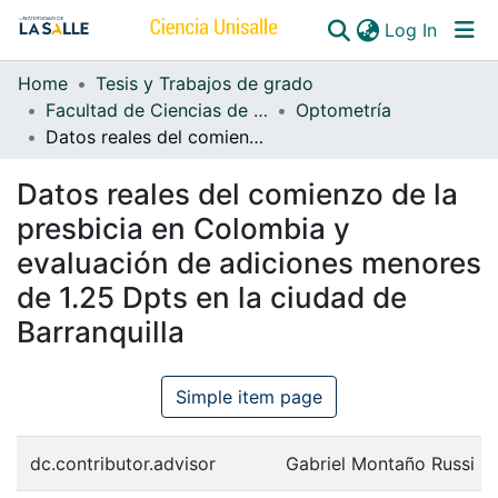
(curren
Log In
Home
Tesis y Trabajos de grado
Communities & Collections
Facultad de Ciencias de la Salud
Optometría
Datos reales del comienzo de la presbicia en Colombia y evaluación de adiciones menores de 1.25 Dpts en la ciudad de Barranquilla
All of DSpace
Datos reales del comienzo de la
presbicia en Colombia y
evaluación de adiciones menores
de 1.25 Dpts en la ciudad de
Barranquilla
Simple item page
dc.contributor.advisor
Gabriel Montaño Russi