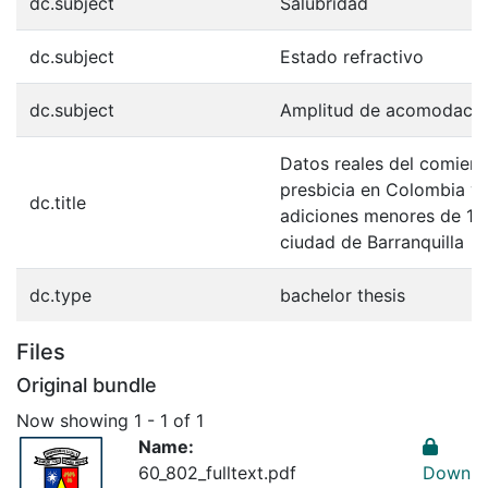
dc.subject
Salubridad
dc.subject
Estado refractivo
dc.subject
Amplitud de acomodaci
Datos reales del comienz
presbicia en Colombia y 
dc.title
adiciones menores de 1.2
ciudad de Barranquilla
dc.type
bachelor thesis
Files
Original bundle
Now showing
1 - 1 of 1
Name:
60_802_fulltext.pdf
Down