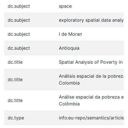
dc.subject
space
dc.subject
exploratory spatial data analysi
dc.subject
I de Moran
dc.subject
Antioquia
dc.title
Spatial Analysis of Poverty in 
Análisis espacial de la pobreza 
dc.title
Colombia
Análise espacial da pobreza em
dc.title
Colômbia
dc.type
info:eu-repo/semantics/article