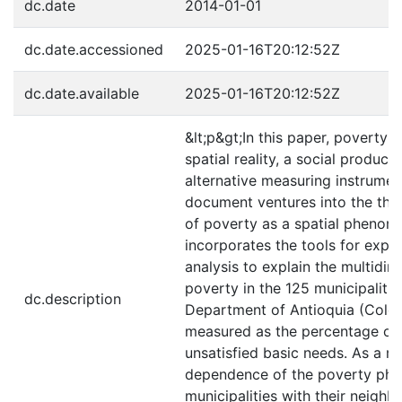
dc.date
2014-01-01
dc.date.accessioned
2025-01-16T20:12:52Z
dc.date.available
2025-01-16T20:12:52Z
&lt;p&gt;In this paper, poverty 
spatial reality, a social product
alternative measuring instrumen
document ventures into the theo
of poverty as a spatial pheno
incorporates the tools for explo
analysis to explain the multidi
poverty in the 125 municipalitie
dc.description
Department of Antioquia (Colom
measured as the percentage of 
unsatisfied basic needs. As a res
dependence of the poverty ph
municipalities with their neighb