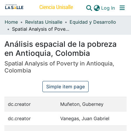
(curren
Log In
Home
Revistas Unisalle
Equidad y Desarrollo
Communities & Collections
Spatial Analysis of Poverty in Antioquia, Colombia
All of DSpace
Análisis espacial de la pobreza
en Antioquia, Colombia
Spatial Analysis of Poverty in Antioquia,
Colombia
Simple item page
dc.creator
Muñeton, Guberney
dc.creator
Vanegas, Juan Gabriel