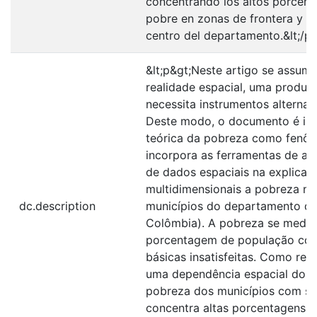
concentrando los altos porcent
pobre en zonas de frontera y lo
centro del departamento.&lt;/p&
&lt;p&gt;Neste artigo se assu
realidade espacial, uma produç
necessita instrumentos alternat
Deste modo, o documento é ins
teórica da pobreza como fenôm
incorpora as ferramentas de aná
de dados espaciais na explicaç
multidimensionais a pobreza n
dc.description
municípios do departamento de
Colômbia). A pobreza se mede
porcentagem de população co
básicas insatisfeitas. Como res
uma dependência espacial do 
pobreza dos municípios com seu
concentra altas porcentagens 