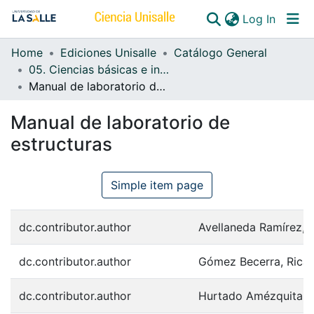
(curren
Log In
Home
Ediciones Unisalle
Catálogo General
Communities & Collections
05. Ciencias básicas e ingeniería
Manual de laboratorio de estructuras
All of DSpace
Manual de laboratorio de
estructuras
Simple item page
dc.contributor.author
Avellaneda Ramírez, L
dc.contributor.author
Gómez Becerra, Rica
dc.contributor.author
Hurtado Amézquita, X