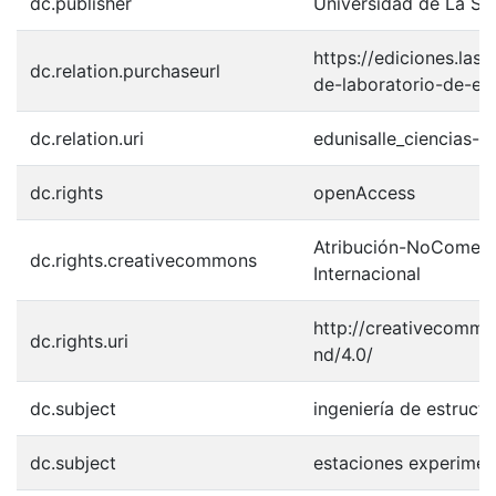
dc.publisher
Universidad de La Sal
https://ediciones.las
dc.relation.purchaseurl
de-laboratorio-de-est
dc.relation.uri
edunisalle_ciencias-b
dc.rights
openAccess
Atribución-NoComerci
dc.rights.creativecommons
Internacional
http://creativecommo
dc.rights.uri
nd/4.0/
dc.subject
ingeniería de estructu
dc.subject
estaciones experiment