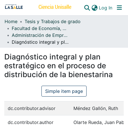
(curren
Log In
Home
Tesis y Trabajos de grado
Communities & Collections
Facultad de Economía, Empresa y Desarrollo Sostenible - FEEDS
Administración de Empresas
All of DSpace
Diagnóstico integral y plan estratégico en el proceso de distribución de la bienestarina
Diagnóstico integral y plan
estratégico en el proceso de
distribución de la bienestarina
Simple item page
dc.contributor.advisor
Méndez Gallón, Ruth
dc.contributor.author
Olarte Rueda, Juan Pabl