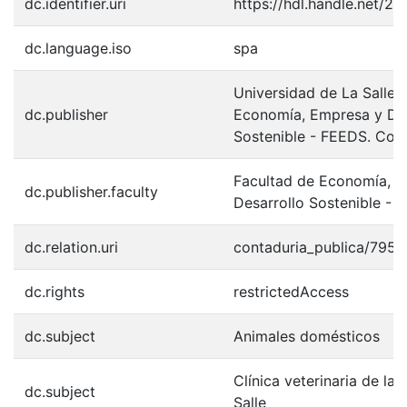
dc.identifier.uri
https://hdl.handle.net/2
dc.language.iso
spa
Universidad de La Salle.
dc.publisher
Economía, Empresa y Des
Sostenible - FEEDS. Cont
Facultad de Economía, 
dc.publisher.faculty
Desarrollo Sostenible - 
dc.relation.uri
contaduria_publica/795
dc.rights
restrictedAccess
dc.subject
Animales domésticos
Clínica veterinaria de la 
dc.subject
Salle