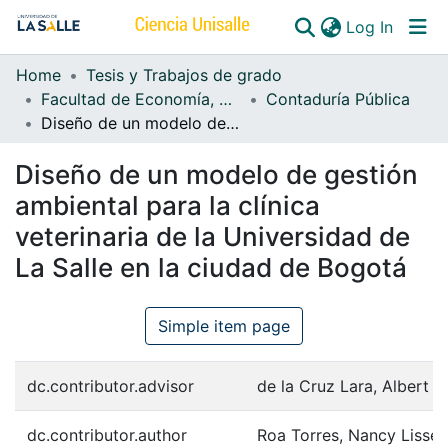
(curren
Log In
Home
Tesis y Trabajos de grado
Communities & Collections
Facultad de Economía, Empresa y Desarrollo Sostenible - FEEDS
Contaduría Pública
Diseño de un modelo de gestión ambiental para la clínica veterinaria de la Universidad de La Salle en la ciudad de Bogotá
All of DSpace
Diseño de un modelo de gestión
ambiental para la clínica
veterinaria de la Universidad de
La Salle en la ciudad de Bogotá
Simple item page
dc.contributor.advisor
de la Cruz Lara, Albert
dc.contributor.author
Roa Torres, Nancy Lisset