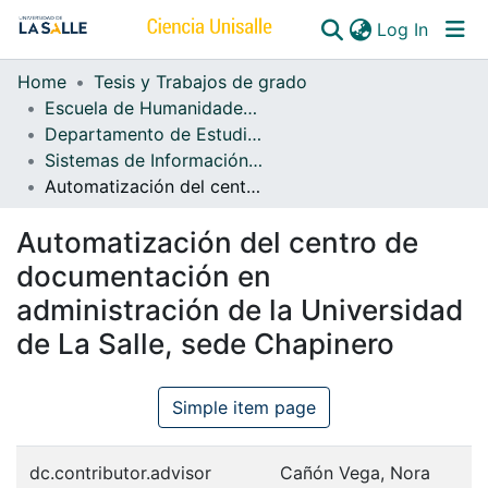
(curren
Log In
Home
Tesis y Trabajos de grado
Communities & Collections
Escuela de Humanidades y Estudios Sociales
Departamento de Estudios de Información
All of DSpace
Sistemas de Información, Bibliotecología y Archivística
Automatización del centro de documentación en administración de la Universidad de La Salle, sede Chapinero
Automatización del centro de
documentación en
administración de la Universidad
de La Salle, sede Chapinero
Simple item page
dc.contributor.advisor
Cañón Vega, Nora