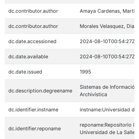
dc.contributor.author
Amaya Cardenas, Martha 
dc.contributor.author
Morales Velasquez, Dian
dc.date.accessioned
2024-08-10T00:54:27Z
dc.date.available
2024-08-10T00:54:27Z
dc.date.issued
1995
Sistemas de Información,
dc.description.degreename
Archivística
dc.identifier.instname
instname:Universidad de 
reponame:Repositorio Inst
dc.identifier.reponame
Universidad de La Salle