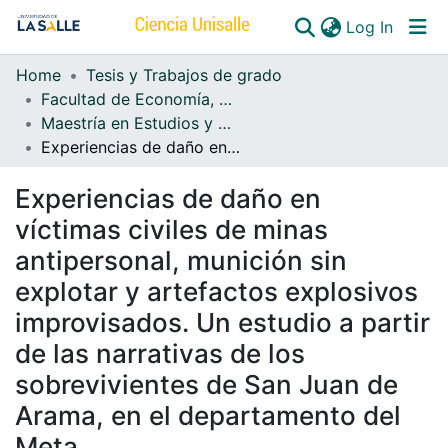
(curren
Log In
Home
Tesis y Trabajos de grado
Communities & Collections
Facultad de Economía, Empresa y Desarrollo Sostenible - FEEDS
Maestría en Estudios y Gestión del Desarrollo – MEGD
All of DSpace
Experiencias de daño en víctimas civiles de minas antipersonal, munición sin explotar y artefactos explosivos improvisados. Un estudio a partir de las narrativas de los sobrevivientes de San Juan de Arama, en el departamento del Meta
Experiencias de daño en
víctimas civiles de minas
antipersonal, munición sin
explotar y artefactos explosivos
improvisados. Un estudio a partir
de las narrativas de los
sobrevivientes de San Juan de
Arama, en el departamento del
Meta