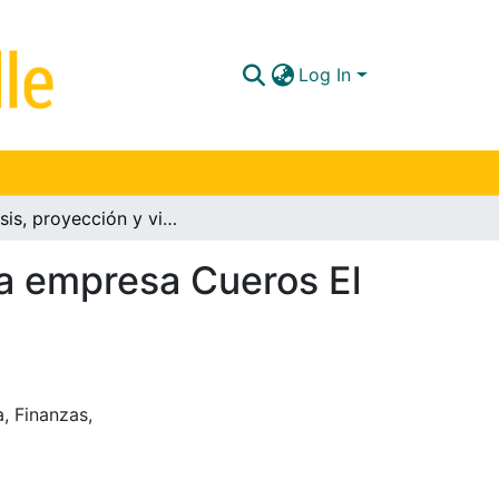
Log In
Análisis, proyección y viabilidad financiera para la empresa Cueros El Alce
 la empresa Cueros El
a
,
Finanzas
,