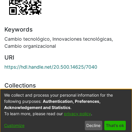
Keywords
Cambio tecnológico
,
Innovaciones tecnológicas
,
Cambio organizacional
URI
https://hdl.handle.net/20.500.14625/7040
Collections
Administración de Empresas
We collect and process your personal information for the
following purposes:
Authentication, Preferences,
Acknowledgement and Statistics
.
Full item page
To learn more, please read our
privacy policy
.
Cookie
Accessibility
Privacy
End User
Send
Customize
Decline
That's ok
settings
settings
policy
Agreement
Feedback