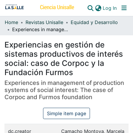
(curren
Log In
Home
Revistas Unisalle
Equidad y Desarrollo
Communities & Collections
Experiences in management of production systems of social interest: The case of Corpoc and Furmos foundation
All of DSpace
Experiencias en gestión de
sistemas productivos de interés
social: caso de Corpoc y la
Fundación Furmos
Experiences in management of production
systems of social interest: The case of
Corpoc and Furmos foundation
Simple item page
dc.creator
Camacho Montoya, Marcela