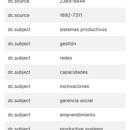
dc.source
2389-8844
dc.source
1692-7311
dc.subject
sistemas productivos
dc.subject
gestión
dc.subject
redes
dc.subject
capacidades
dc.subject
motivaciones
dc.subject
gerencia social
dc.subject
emprendimiento
dc.subject
productive systems