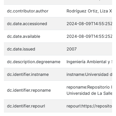
dc.contributor.author
Rodríguez Ortiz, Liza Xi
dc.date.accessioned
2024-08-09T14:55:25Z
dc.date.available
2024-08-09T14:55:25Z
dc.date.issued
2007
dc.description.degreename
Ingeniería Ambiental y Sa
dc.identifier.instname
instname:Universidad de 
reponame:Repositorio Inst
dc.identifier.reponame
Universidad de La Salle
dc.identifier.repourl
repourl:https://repository