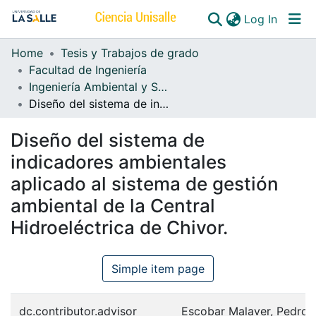
(curren
Log In
Home
Tesis y Trabajos de grado
Communities & Collections
Facultad de Ingeniería
Ingeniería Ambiental y Sanitaria
All of DSpace
Diseño del sistema de indicadores ambientales aplicado al sistema de gestión ambiental de la Central Hidroeléctrica de Chivor.
Diseño del sistema de
indicadores ambientales
aplicado al sistema de gestión
ambiental de la Central
Hidroeléctrica de Chivor.
Simple item page
dc.contributor.advisor
Escobar Malaver, Pedro 