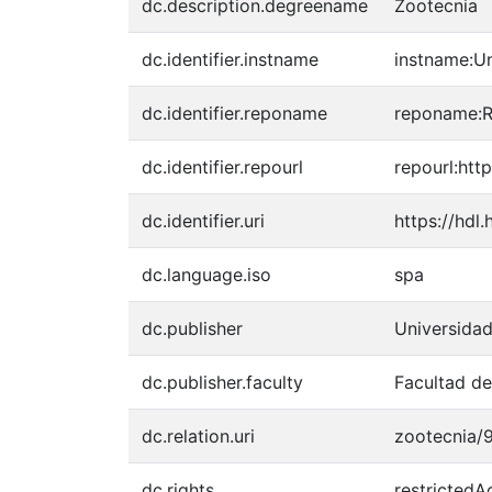
dc.description.degreename
Zootecnia
dc.identifier.instname
instname:Un
dc.identifier.reponame
reponame:Re
dc.identifier.repourl
repourl:http
dc.identifier.uri
https://hdl
dc.language.iso
spa
dc.publisher
Universidad
dc.publisher.faculty
Facultad de
dc.relation.uri
zootecnia/
dc.rights
restrictedA