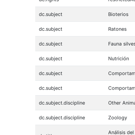
dc.subject
Bioterios
dc.subject
Ratones
dc.subject
Fauna silve
dc.subject
Nutrición
dc.subject
Comportami
dc.subject
Comportami
dc.subject.discipline
Other Anim
dc.subject.discipline
Zoology
Análisis de