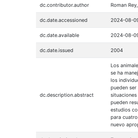
dc.contributor.author
Roman Rey, 
dc.date.accessioned
2024-08-09
dc.date.available
2024-08-09
dc.date.issued
2004
Los animale
se ha manej
los individ
pueden ser 
dc.description.abstract
situacione
pueden resu
estudios co
para cuatro
nuevo aprop