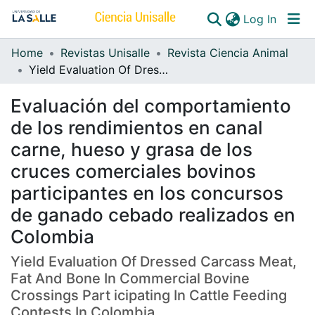
(curren
Log In
Home
Revistas Unisalle
Revista Ciencia Animal
Communities & Collections
Yield Evaluation Of Dressed Carcass Meat, Fat And Bone In Commercial Bovine Crossings Part icipating In Cattle Feeding Contests In Colombia
All of DSpace
Evaluación del comportamiento
de los rendimientos en canal
carne, hueso y grasa de los
cruces comerciales bovinos
participantes en los concursos
de ganado cebado realizados en
Colombia
Yield Evaluation Of Dressed Carcass Meat,
Fat And Bone In Commercial Bovine
Crossings Part icipating In Cattle Feeding
Contests In Colombia