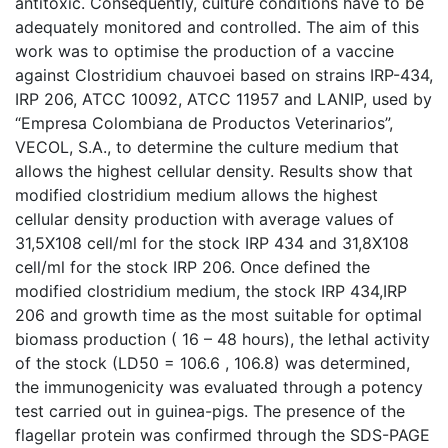
antitoxic. Consequently, culture conditions have to be
adequately monitored and controlled. The aim of this
work was to optimise the production of a vaccine
against Clostridium chauvoei based on strains IRP-434,
IRP 206, ATCC 10092, ATCC 11957 and LANIP, used by
“Empresa Colombiana de Productos Veterinarios”,
VECOL, S.A., to determine the culture medium that
allows the highest cellular density. Results show that
modified clostridium medium allows the highest
cellular density production with average values of
31,5X108 cell/ml for the stock IRP 434 and 31,8X108
cell/ml for the stock IRP 206. Once defined the
modified clostridium medium, the stock IRP 434,IRP
206 and growth time as the most suitable for optimal
biomass production ( 16 – 48 hours), the lethal activity
of the stock (LD50 = 106.6 , 106.8) was determined,
the immunogenicity was evaluated through a potency
test carried out in guinea-pigs. The presence of the
flagellar protein was confirmed through the SDS-PAGE