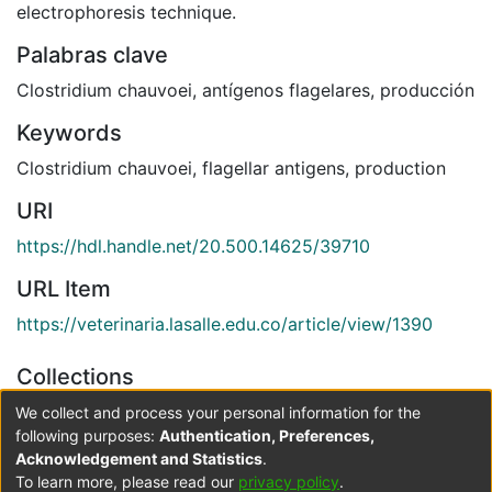
electrophoresis technique.
Palabras clave
Clostridium chauvoei
,
antígenos flagelares
,
producción
Keywords
Clostridium chauvoei
,
flagellar antigens
,
production
URI
https://hdl.handle.net/20.500.14625/39710
URL Item
https://veterinaria.lasalle.edu.co/article/view/1390
Collections
Revista de Medicina Veterinaria
We collect and process your personal information for the
following purposes:
Authentication, Preferences,
Acknowledgement and Statistics
.
Full item page
To learn more, please read our
privacy policy
.