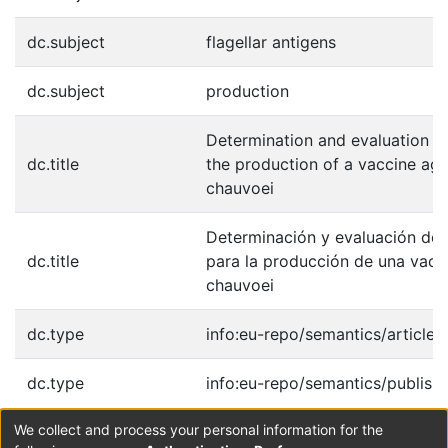
dc.subject
flagellar antigens
dc.subject
production
Determination and evaluation of
dc.title
the production of a vaccine aga
chauvoei
Determinación y evaluación de 
dc.title
para la producción de una vacu
chauvoei
dc.type
info:eu-repo/semantics/article
dc.type
info:eu-repo/semantics/publish
We collect and process your personal information for the
Collections