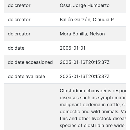
dc.creator
Ossa, Jorge Humberto
dc.creator
Ballén Garzón, Claudia P.
dc.creator
Mora Bonilla, Nelson
dc.date
2005-01-01
dc.date.accessioned
2025-01-16T20:15:37Z
dc.date.available
2025-01-16T20:15:37Z
Clostridium chauvoei is respons
diseases such as symptomatic c
malignant oedema in cattle, sh
domestic and wild animals. Vacc
this and other livestock diseas
species of clostridia are widely