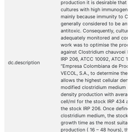
production it is desirable that h
cultures with high immunogenic
mainly because immunity to Clo
generally considered to be antib
antitoxic. Consequently, cultur
adequately monitored and contro
work was to optimise the produ
against Clostridium chauvoei ba
IRP 206, ATCC 10092, ATCC 119
dc.description
“Empresa Colombiana de Product
VECOL, S.A., to determine the 
allows the highest cellular dens
modified clostridium medium all
density production with averag
cell/ml for the stock IRP 434 an
the stock IRP 206. Once define
clostridium medium, the stock 
growth time as the most suitab
production ( 16 – 48 hours), the 