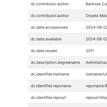
dc.contributor.author
Barbosa Cas
dc.contributor.author
Orjuela Mac
dc.date.accessioned
2024-08-0
dc.date.available
2024-08-0
dc.date.issued
2011
dc.description.degreename
Administra
dc.identifier.instname
instname:Un
dc.identifier.reponame
reponame:Re
dc.identifier.repourl
repourl:http