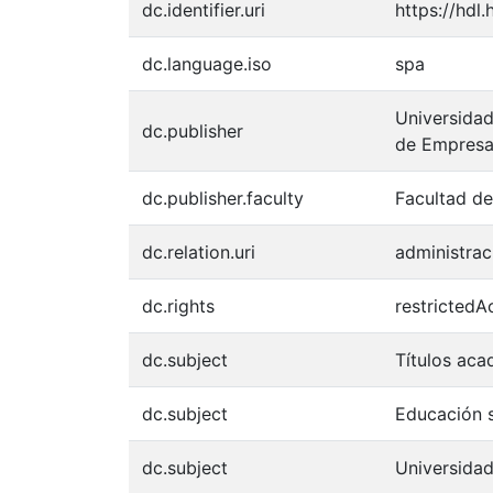
dc.identifier.uri
https://hdl
dc.language.iso
spa
Universidad
dc.publisher
de Empres
dc.publisher.faculty
Facultad de
dc.relation.uri
administra
dc.rights
restrictedA
dc.subject
Títulos ac
dc.subject
Educación 
dc.subject
Universidad