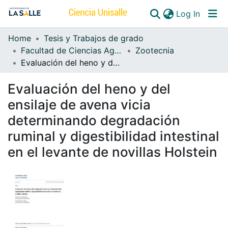
(curren
Log In
Home
Tesis y Trabajos de grado
Communities & Collections
Facultad de Ciencias Agropecuarias
Zootecnia
Evaluación del heno y del ensilaje de avena vicia determinando degradación ruminal y digestibilidad intestinal en el levante de novillas Holstein
All of DSpace
Evaluación del heno y del
ensilaje de avena vicia
determinando degradación
ruminal y digestibilidad intestinal
en el levante de novillas Holstein