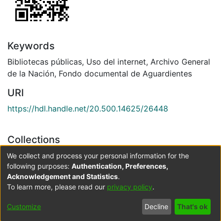
Keywords
Bibliotecas públicas
,
Uso del internet
,
Archivo General
de la Nación
,
Fondo documental de Aguardientes
URI
https://hdl.handle.net/20.500.14625/26448
Collections
Sistemas de Información, Bibliotecología y Archivística
We collect and process your personal information for the
following purposes:
Authentication, Preferences,
Acknowledgement and Statistics
.
Full item page
To learn more, please read our
privacy policy
.
Cookie
Accessibility
Privacy
End User
Send
Customize
Decline
That's ok
settings
settings
policy
Agreement
Feedback