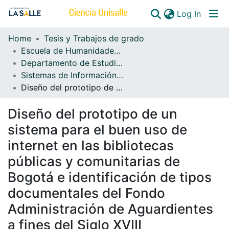
(curren
Log In
Home
Tesis y Trabajos de grado
Communities & Collections
Escuela de Humanidades y Estudios Sociales
Departamento de Estudios de Información
All of DSpace
Sistemas de Información, Bibliotecología y Archivística
Diseño del prototipo de un sistema para el buen uso de internet en las bibliotecas públicas y comunitarias de Bogotá e identificación de tipos documentales del Fondo Administración de Aguardientes a fines del Siglo XVIII
Diseño del prototipo de un
sistema para el buen uso de
internet en las bibliotecas
públicas y comunitarias de
Bogotá e identificación de tipos
documentales del Fondo
Administración de Aguardientes
a fines del Siglo XVIII