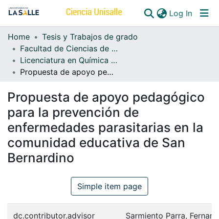
(curren
Log In
Home
Tesis y Trabajos de grado
Communities & Collections
Facultad de Ciencias de la Educación
Licenciatura en Química y Biología
All of DSpace
Propuesta de apoyo pedagógico para la prevención de enfermedades parasitarias en la comunidad educativa de San Bernardino
Propuesta de apoyo pedagógico
para la prevención de
enfermedades parasitarias en la
comunidad educativa de San
Bernardino
Simple item page
dc.contributor.advisor
Sarmiento Parra, Fernan