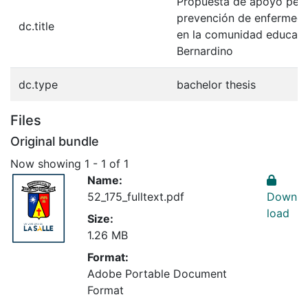
Propuesta de apoyo peda
prevención de enfermeda
dc.title
en la comunidad educati
Bernardino
dc.type
bachelor thesis
Files
Original bundle
Now showing
1 - 1 of 1
Name:
52_175_fulltext.pdf
Down
load
Size:
1.26 MB
Format:
Adobe Portable Document
Format