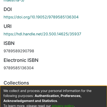
maestria-3/
DOI
https://doi.org/10.19052/9789585136304
URI
https://hdl.handle.net/20.500.14625/35937
ISBN
9789589290798
Electronic ISBN
9789585136304
Collections
09. Educación y pedagogía
We collect and process your personal information for the
following purposes:
Authentication, Preferences,
Acknowledgement and Statistics
.
Full item page
To learn more, please read our
privacy policy
.