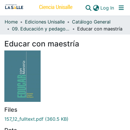
(curren
Log In
Home
Ediciones Unisalle
Catálogo General
Communities & Collections
09. Educación y pedagogía
Educar con maestría
All of DSpace
Educar con maestría
Files
157_12_fulltext.pdf
(360.5 KB)