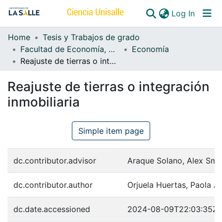
(curren
Log In
Home
Tesis y Trabajos de grado
Communities & Collections
Facultad de Economía, Empresa y Desarrollo Sostenible - FEEDS
Economía
Reajuste de tierras o integración inmobiliaria
All of DSpace
Reajuste de tierras o integración
inmobiliaria
Simple item page
dc.contributor.advisor
Araque Solano, Alex Smi
dc.contributor.author
Orjuela Huertas, Paola A
dc.date.accessioned
2024-08-09T22:03:35Z