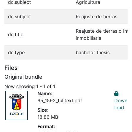
dc.subject
Agricultura
dc.subject
Reajuste de tierras
Reajuste de tierras o int
dc.title
inmobiliaria
dc.type
bachelor thesis
Files
Original bundle
Now showing
1 - 1 of 1
Name:
65_1592_fulltext.pdf
Down
load
Size:
18.86 MB
Format: