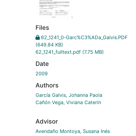
Files
62_1241_0-Garc%C3%ADa_Galvis.PDF
(649.84 KB)
62_1241_fulltext.pdf
(7.75 MB)
Date
2009
Authors
García Galvis, Johanna Paola
Cañón Vega, Viviana Caterín
Advisor
Avendaño Montoya, Susana Inés