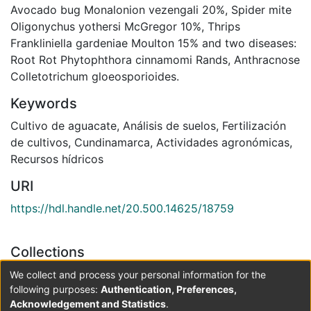
Avocado bug Monalonion vezengali 20%, Spider mite
Oligonychus yothersi McGregor 10%, Thrips
Frankliniella gardeniae Moulton 15% and two diseases:
Root Rot Phytophthora cinnamomi Rands, Anthracnose
Colletotrichum gloeosporioides.
Keywords
Cultivo de aguacate
,
Análisis de suelos
,
Fertilización
de cultivos
,
Cundinamarca
,
Actividades agronómicas
,
Recursos hídricos
URI
https://hdl.handle.net/20.500.14625/18759
Collections
Ingeniería Agronómica
We collect and process your personal information for the
following purposes:
Authentication, Preferences,
Acknowledgement and Statistics
.
Full item page