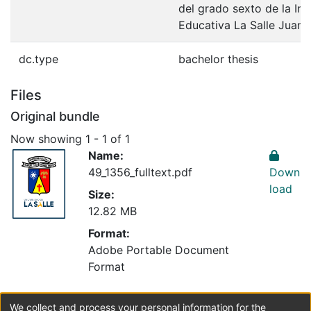
del grado sexto de la Ins
Educativa La Salle Juan
dc.type
bachelor thesis
Files
Original bundle
Now showing
1 - 1 of 1
Name:
49_1356_fulltext.pdf
Down
load
Size:
12.82 MB
Format:
Adobe Portable Document
Format
We collect and process your personal information for the
Collections