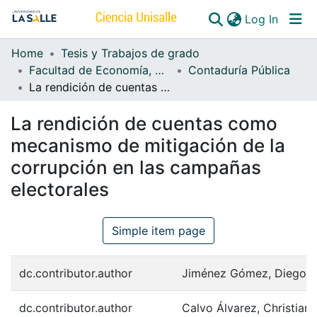
(curren
Log In
Home
Tesis y Trabajos de grado
Communities & Collections
Facultad de Economía, Empresa y Desarrollo Sostenible - FEEDS
Contaduría Pública
La rendición de cuentas como mecanismo de mitigación de la corrupción en las campañas electorales
All of DSpace
La rendición de cuentas como
mecanismo de mitigación de la
corrupción en las campañas
electorales
Simple item page
dc.contributor.author
Jiménez Gómez, Diego F
dc.contributor.author
Calvo Álvarez, Christian