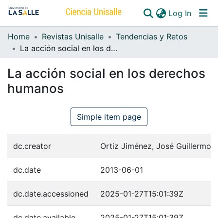
(curren
Log In
Home
Revistas Unisalle
Tendencias y Retos
Communities & Collections
La acción social en los derechos humanos
All of DSpace
La acción social en los derechos
humanos
Simple item page
dc.creator
Ortiz Jiménez, José Guillermo
dc.date
2013-06-01
dc.date.accessioned
2025-01-27T15:01:39Z
dc.date.available
2025-01-27T15:01:39Z