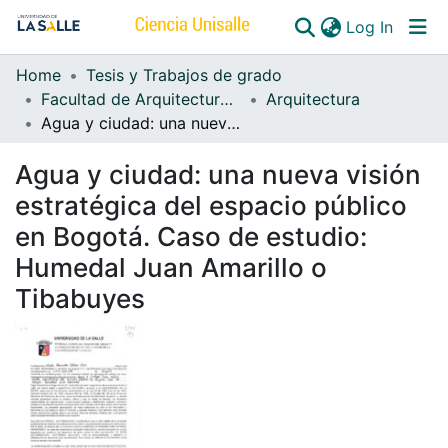
(curren
Log In
Home
Tesis y Trabajos de grado
Communities & Collections
Facultad de Arquitectura, Diseño y Urbanismo
Arquitectura
Agua y ciudad: una nueva visión estratégica del espacio público en Bogotá. Caso de estudio: Humedal Juan Amarillo o Tibabuyes
All of DSpace
Agua y ciudad: una nueva visión
estratégica del espacio público
en Bogotá. Caso de estudio:
Humedal Juan Amarillo o
Tibabuyes