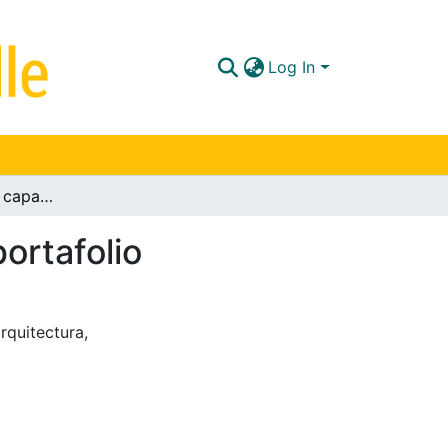
Log In
Centro múltiple de capacitación Espinal Tolima: portafolio
ortafolio
rquitectura
,