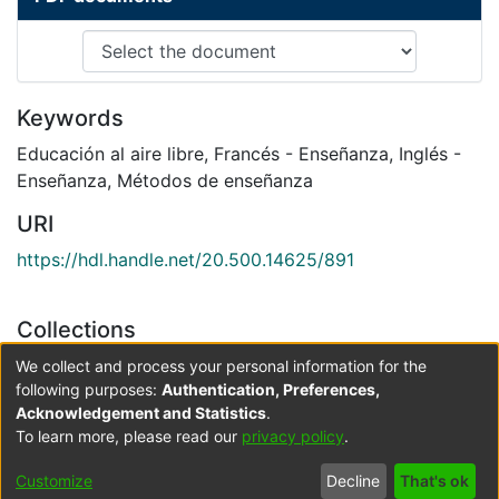
Keywords
Educación al aire libre
,
Francés - Enseñanza
,
Inglés -
Enseñanza
,
Métodos de enseñanza
URI
https://hdl.handle.net/20.500.14625/891
Collections
Licenciatura en Español y Lenguas Extranjeras
We collect and process your personal information for the
following purposes:
Authentication, Preferences,
Acknowledgement and Statistics
.
Full item page
To learn more, please read our
privacy policy
.
Cookie
Accessibility
Privacy
End User
Send
Customize
Decline
That's ok
settings
settings
policy
Agreement
Feedback