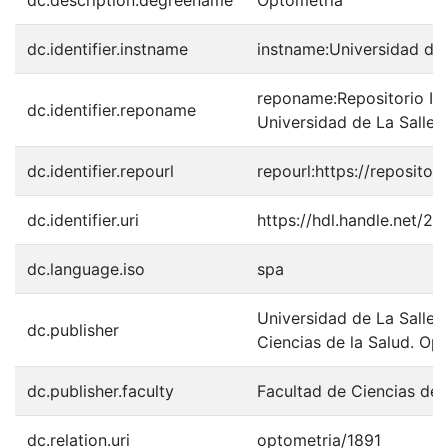
dc.description.degreename
Optometría
dc.identifier.instname
instname:Universidad de 
reponame:Repositorio Inst
dc.identifier.reponame
Universidad de La Salle
dc.identifier.repourl
repourl:https://repository
dc.identifier.uri
https://hdl.handle.net/2
dc.language.iso
spa
Universidad de La Salle.
dc.publisher
Ciencias de la Salud. Op
dc.publisher.faculty
Facultad de Ciencias de 
dc.relation.uri
optometria/1891