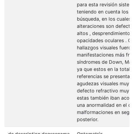
para esta revisión sistem
teniendo en cuenta los cr
búsqueda, en los cuales l
alteraciones son defecto
altos , desprendimientos 
opacidades oculares . Co
hallazgos visuales fueron
manifestaciones más frec
síndromes de Down, Marf
ya que estos en la totali
referencias se presentab
agudezas visuales muy b
defecto refractivo muy m
estas también iban aco
una anormalidad en el c
malformaciones en segme
posterior.