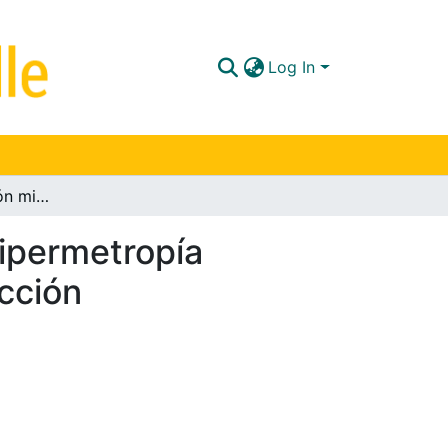
Log In
Estudio de la relación miopía endodesviación e hipermetropía exodesviación para establecer criterios de corrección
hipermetropía
ección