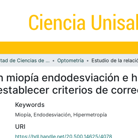
Facultad de Ciencias de la Salud
Optometría
ón miopía endodesviación e 
stablecer criterios de corr
Keywords
Miopía
,
Endodesviación
,
Hipermetropía
URI
https://hdl.handle.net/20.500.14625/4078