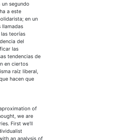
En un segundo
ha a este
olidarista; en un
s llamadas
las teorías
dencia del
icar las
sas tendencias de
n en ciertos
ma raíz liberal,
 que hacen que
n aproximation of
hought, we are
es. First we’ll
ividualist
with an analysis of