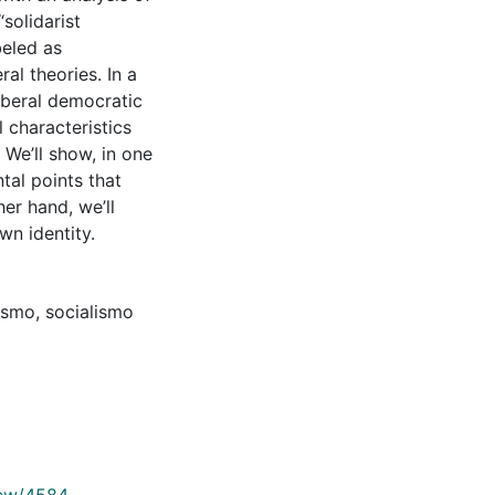
“solidarist
beled as
ral theories. In a
iberal democratic
l characteristics
. We’ll show, in one
tal points that
her hand, we’ll
wn identity.
lismo
,
socialismo
view/4584