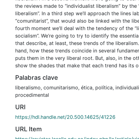
the reviews made to “individualist liberalism” by the 
liberalism”. In a third step we’ll approach the lines la
“comunitarist”, that would also be linked with the libe
fourth moment we’ll deal with the tendency of the “l
socialism”. We’re going to try to identify the essentia
that describe, at least, these trends of the liberalism
hand, how these trends coincide in several fundamen
puts them in the very liberal root. But, also, in the ot
show the shades that make that each trend has its o
Palabras clave
liberalismo
,
comunitarismo
,
ética
,
política
,
individua
procedimental
URI
https://hdl.handle.net/20.500.14625/41226
URL Item
https://revistas.lasalle.edu.co/index.php/lo/article/