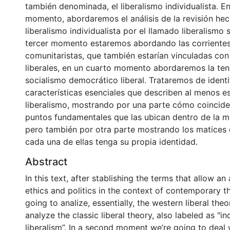
también denominada, el liberalismo individualista. 
momento, abordaremos el análisis de la revisión hec
liberalismo individualista por el llamado liberalismo s
tercer momento estaremos abordando las corriente
comunitaristas, que también estarían vinculadas con 
liberales, en un cuarto momento abordaremos la ten
socialismo democrático liberal. Trataremos de identif
características esenciales que describen al menos e
liberalismo, mostrando por una parte cómo coincide
puntos fundamentales que las ubican dentro de la mis
pero también por otra parte mostrando los matices
cada una de ellas tenga su propia identidad.
Abstract
In this text, after stablishing the terms that allow a
ethics and politics in the context of contemporary t
going to analize, essentially, the western liberal theori
analyze the classic liberal theory, also labeled as "ind
liberalism”. In a second moment we’re going to deal 