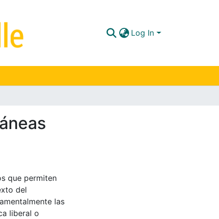
Log In
ráneas
nos que permiten
exto del
amentalmente las
ca liberal o