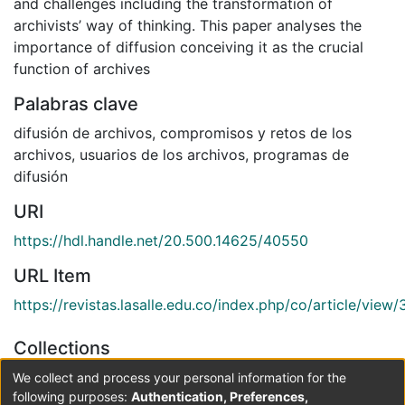
and challenges including the transformation of
archivists’ way of thinking. This paper analyses the
importance of diffusion conceiving it as the crucial
function of archives
Palabras clave
difusión de archivos
,
compromisos y retos de los
archivos
,
usuarios de los archivos
,
programas de
difusión
URI
https://hdl.handle.net/20.500.14625/40550
URL Item
https://revistas.lasalle.edu.co/index.php/co/article/view
Collections
Códices
We collect and process your personal information for the
following purposes:
Authentication, Preferences,