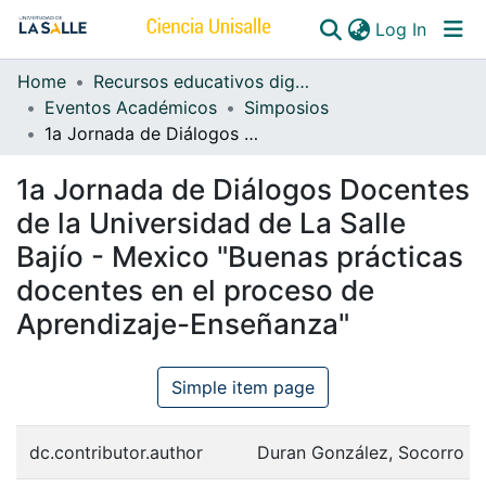
(curren
Log In
Home
Recursos educativos digitales
Communities & Collections
Eventos Académicos
Simposios
1a Jornada de Diálogos Docentes de la Universidad de La Salle Bajío - Mexico "Buenas prácticas docentes en el proceso de Aprendizaje-Enseñanza"
All of DSpace
1a Jornada de Diálogos Docentes
de la Universidad de La Salle
Bajío - Mexico "Buenas prácticas
docentes en el proceso de
Aprendizaje-Enseñanza"
Simple item page
dc.contributor.author
Duran González, Socorro