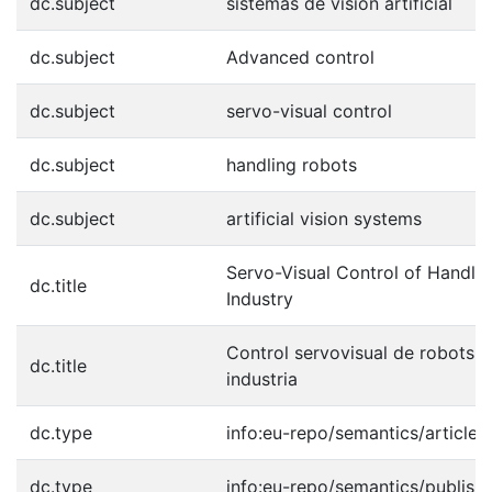
dc.subject
sistemas de visión artificial
dc.subject
Advanced control
dc.subject
servo-visual control
dc.subject
handling robots
dc.subject
artificial vision systems
Servo-Visual Control of Handli
dc.title
Industry
Control servovisual de robots m
dc.title
industria
dc.type
info:eu-repo/semantics/article
dc.type
info:eu-repo/semantics/publish