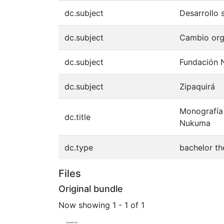
dc.subject
Desarrollo 
dc.subject
Cambio org
dc.subject
Fundación
dc.subject
Zipaquirá
Monografía 
dc.title
Nukuma
dc.type
bachelor th
Files
Original bundle
Now showing
1 - 1 of 1