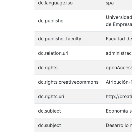
dc.language.iso
spa
Universidad
dc.publisher
de Empres
dc.publisher.faculty
Facultad de
dc.relation.uri
administra
dc.rights
openAcces
dc.rights.creativecommons
Atribución-
dc.rights.uri
http://crea
dc.subject
Economía so
dc.subject
Desarrollo r