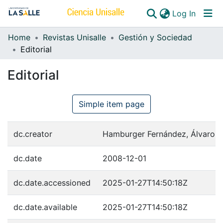
(curren
Log In
Home
Revistas Unisalle
Gestión y Sociedad
Communities & Collections
Editorial
All of DSpace
Editorial
Simple item page
dc.creator
Hamburger Fernández, Álvaro 
dc.date
2008-12-01
dc.date.accessioned
2025-01-27T14:50:18Z
dc.date.available
2025-01-27T14:50:18Z