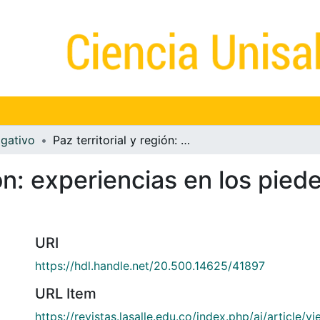
igativo
Paz territorial y región: experiencias en los piedemontes Llanero y Andino Amazónico
gión: experiencias en los pie
URI
https://hdl.handle.net/20.500.14625/41897
URL Item
https://revistas.lasalle.edu.co/index.php/ai/article/