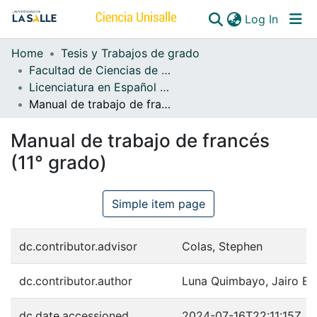
(curren
Log In
Home
Tesis y Trabajos de grado
Communities & Collections
Facultad de Ciencias de la Educación
Licenciatura en Español y Lenguas Extranjeras
All of DSpace
Manual de trabajo de francés (11° grado)
Manual de trabajo de francés
(11° grado)
Simple item page
dc.contributor.advisor
Colas, Stephen
dc.contributor.author
Luna Quimbayo, Jairo En
dc.date.accessioned
2024-07-16T22:11:15Z