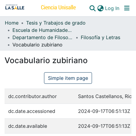
(curren
Log In
Home
Tesis y Trabajos de grado
Communities & Collections
Escuela de Humanidades y Estudios Sociales
Departamento de Filosofía, Arte y Letras
Filosofía y Letras
All of DSpace
Vocabulario zubiriano
Vocabulario zubiriano
Simple item page
dc.contributor.author
Santos Castellanos, Rica
dc.date.accessioned
2024-09-17T06:51:13Z
dc.date.available
2024-09-17T06:51:13Z