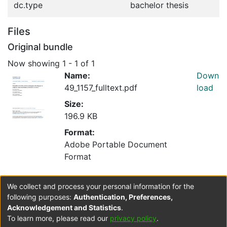
dc.type
bachelor thesis
Files
Original bundle
Now showing
1 - 1 of 1
Name:
Down
49_1157_fulltext.pdf
load
Size:
196.9 KB
Format:
Adobe Portable Document
Format
We collect and process your personal information for the
Collections
following purposes:
Authentication, Preferences,
Licenciatura en Español y Lenguas Extranjeras
Acknowledgement and Statistics
.
To learn more, please read our
privacy policy
.