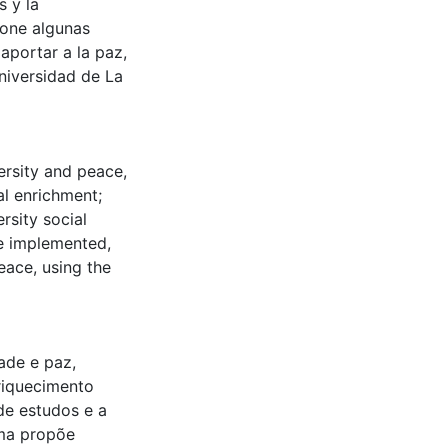
s y la
pone algunas
aportar a la paz,
niversidad de La
ersity and peace,
al enrichment;
rsity social
be implemented,
peace, using the
ade e paz,
riquecimento
de estudos e a
rma propõe