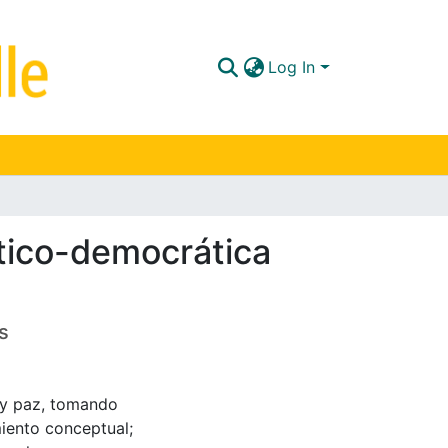
Log In
ítico-democrática
s
d y paz, tomando
miento conceptual;