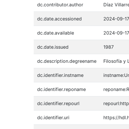
dc.contributor.author
Díaz Villarr
dc.date.accessioned
2024-09-17
dc.date.available
2024-09-17
dc.date.issued
1987
dc.description.degreename
Filosofía y 
dc.identifier.instname
instname:Un
dc.identifier.reponame
reponame:Re
dc.identifier.repourl
repourl:http
dc.identifier.uri
https://hdl