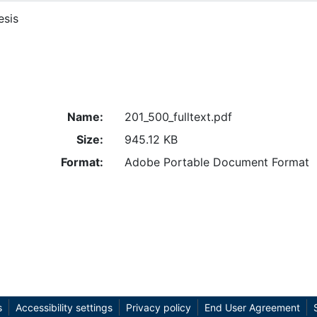
esis
Name:
201_500_fulltext.pdf
Size:
945.12 KB
Format:
Adobe Portable Document Format
s
Accessibility settings
Privacy policy
End User Agreement