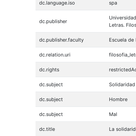
dc.language.iso
spa
Universidad
dc.publisher
Letras. Filo
dc.publisher.faculty
Escuela de
dc.relation.uri
filosofia_le
dc.rights
restrictedA
dc.subject
Solidaridad
dc.subject
Hombre
dc.subject
Mal
dc.title
La solidari