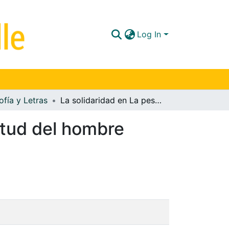
Log In
ofía y Letras
La solidaridad en La peste de Albert Camus: actitud del hombre frente al mal
itud del hombre