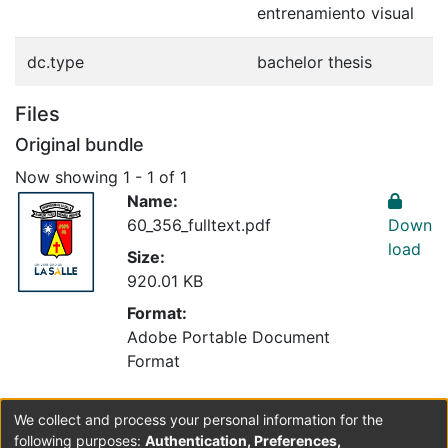
entrenamiento visual
dc.type
bachelor thesis
Files
Original bundle
Now showing
1 - 1 of 1
Name:
60_356_fulltext.pdf
Down
load
Size:
920.01 KB
Format:
Adobe Portable Document
Format
We collect and process your personal information for the
Collections
following purposes:
Authentication, Preferences,