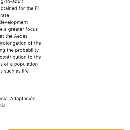
gg-to-adult
btained for the F1
erate
e development
re a greater focus
at the Aedes
prolongation of the
ing the probability
contribution to the
s of a population
s such as life
ncia
,
Adaptación
,
gía