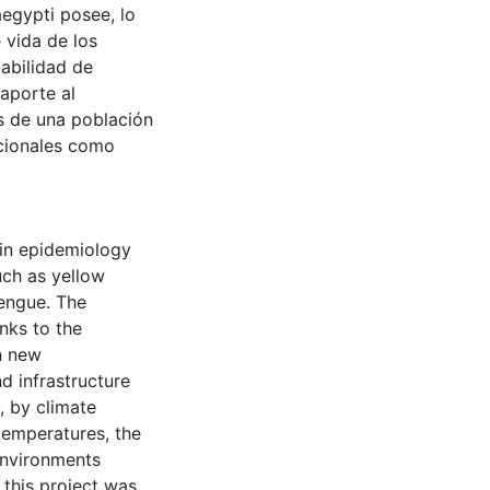
egypti posee, lo
 vida de los
abilidad de
aporte al
s de una población
cionales como
 in epidemiology
uch as yellow
engue. The
nks to the
in new
d infrastructure
, by climate
 temperatures, the
environments
 this project was