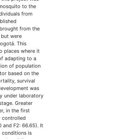
 mosquito to the
ndividuals from
blished
 brought from the
 but were
Bogotá. This
to places where it
of adapting to a
tion of population
tor based on the
tality, survival
l development was
ny under laboratory
stage. Greater
 in the first
 controlled
 and F2: 66.65). It
conditions is