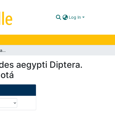
Log In
Análisis de tabla de vida de una población de Aedes aegypti Diptera. Culicidae bajo condiciones de laboratorio en Bogotá
des aegypti Diptera.
gotá