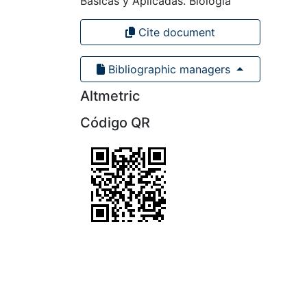
Básicas y Aplicadas. Biología
Cite document
Bibliographic managers
Altmetric
Código QR