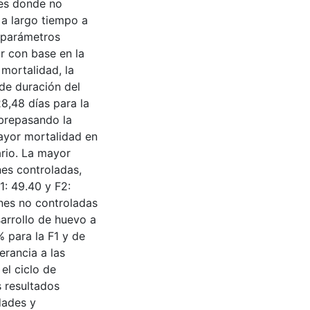
res donde no
 a largo tiempo a
 parámetros
r con base en la
 mortalidad, la
 de duración del
28,48 días para la
obrepasando la
ayor mortalidad en
ario. La mayor
nes controladas,
: 49.40 y F2:
ones no controladas
sarrollo de huevo a
 para la F1 y de
erancia a las
el ciclo de
 resultados
dades y