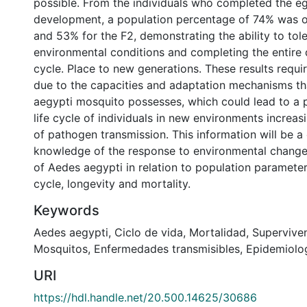
possible. From the individuals who completed the e
development, a population percentage of 74% was o
and 53% for the F2, demonstrating the ability to tol
environmental conditions and completing the entir
cycle. Place to new generations. These results requi
due to the capacities and adaptation mechanisms th
aegypti mosquito possesses, which could lead to a 
life cycle of individuals in new environments increas
of pathogen transmission. This information will be a 
knowledge of the response to environmental change
of Aedes aegypti in relation to population parameter
cycle, longevity and mortality.
Keywords
Aedes aegypti
,
Ciclo de vida
,
Mortalidad
,
Supervive
Mosquitos
,
Enfermedades transmisibles
,
Epidemiolo
URI
https://hdl.handle.net/20.500.14625/30686