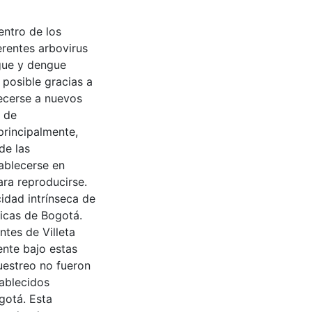
entro de los
erentes arbovirus
ngue y dengue
 posible gracias a
lecerse a nuevos
y de
principalmente,
de las
tablecerse en
ara reproducirse.
idad intrínseca de
ticas de Bogotá.
ntes de Villeta
ente bajo estas
uestreo no fueron
tablecidos
gotá. Esta