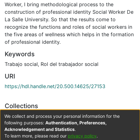
Worker, I bring methodological process to the
construction of professional identity Social Worker De
La Salle University. So that the results come to
recognize the functions and roles of social workers in
the five areas of wellness which helps in the formation
of professional identity.
Keywords
Trabajo social
,
Rol del trabajador social
URI
https://hdl.handle.net/20.500.14625/27153
Collections
Trabajo Social
We collect and process your personal information for the
following purposes:
Authentication, Preferences,
Acknowledgement and Statistics
.
Full item page
To learn more, please read our
privacy policy
.